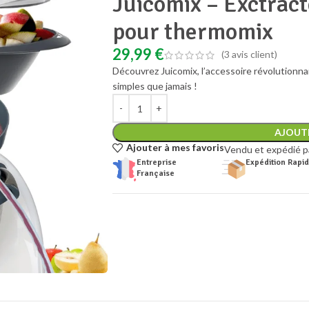
Juicomix – Exctract
pour thermomix
29,99
€
(
3
avis client)
Découvrez Juicomix, l’accessoire révolutionnai
simples que jamais !
AJOUTE
Ajouter à mes favoris
Vendu et expédié p
Entreprise
Expédition Rapi
Française