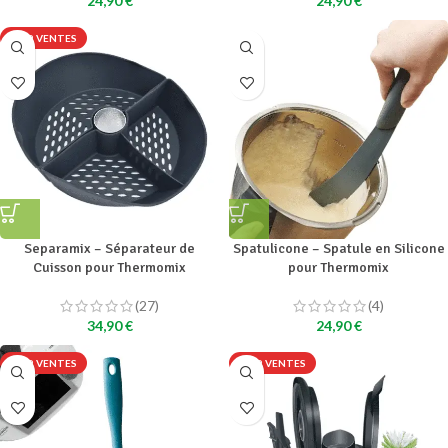
24,90
€
24,90
€
TOP VENTES
Separamix – Séparateur de
Spatulicone – Spatule en Silicone
Cuisson pour Thermomix
pour Thermomix
(27)
(4)
34,90
€
24,90
€
TOP VENTES
TOP VENTES