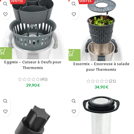
TOP VENTES
TOP VENTES
Eggmix – Cuiseur à Oeufs pour
Essormix – Essoreuse à salade
Thermomix
pour Thermomix
(45)
(21)
29,90
€
34,90
€