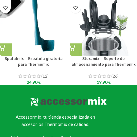
Spatulmix – Espátula giratoria
Storamix – Soporte de
para Thermomix
almacenamiento para Thermomix
(12)
(26)
24,90
€
19,90
€
Accessormix, tu tienda especializada en
accesorios Thermomix de calidad.