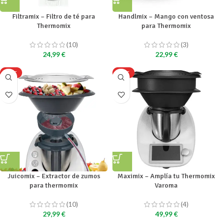
Filtramix – Filtro de té para
Handlmix – Mango con ventosa
Thermomix
para Thermomix
(10)
(3)
24,99
€
22,99
€
HOT
HOT
Juicomix – Extractor de zumos
Maximix – Amplía tu Thermomix
para thermomix
Varoma
(10)
(4)
29,99
€
49,99
€