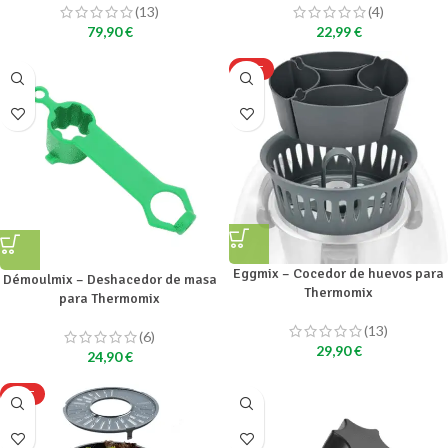
(13)
(4)
79,90
€
22,99
€
HOT
Eggmix – Cocedor de huevos para
Démoulmix – Deshacedor de masa
Thermomix
para Thermomix
(13)
(6)
29,90
€
24,90
€
HOT