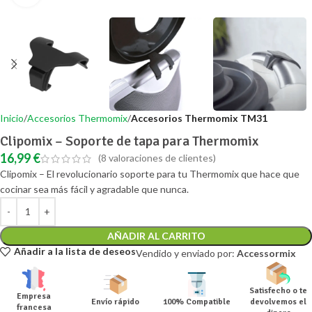
Inicio
Accesorios Thermomix
Accesorios Thermomix TM31
Clipomix – Soporte de tapa para Thermomix
16,99
€
(
8
valoraciones de clientes)
Clipomix – El revolucionario soporte para tu Thermomix que hace que
cocinar sea más fácil y agradable que nunca.
AÑADIR AL CARRITO
Añadir a la lista de deseos
Vendido y enviado por:
Accessormix
Satisfecho o te
Empresa
Envío rápido
100% Compatible
devolvemos el
francesa