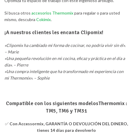
Optimiza tu espacio de trabajo con este ingenioso artilugio.
Si busca otros
accesorios Thermomix
para regalar o para usted
mismo, descubra
Cokimix
.
¡A nuestros clientes les encanta Clipomix!
«Clipomix ha cambiado mi forma de cocinar, no podría vivir sin él».
– Marie
«Una pequeña revolución en mi cocina, eficaz y práctica en el día a
día». – Pierre
«Una compra inteligente que ha transformado mi experiencia con
mi Thermomix». – Sophie
Compatible con los siguientes modelos
Thermomix :
TM5, TM6 y TM31
✅
Con Accessormix, GARANTÍA O DEVOLUCIÓN DEL DINERO,
tienes 14 días para devolverlo