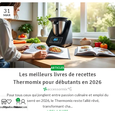
31
MAR
ARTICLES
Les meilleurs livres de recettes
Thermomix pour débutants en 2026
accessormix
Pour tous ceux qui jonglent entre passion culinaire et emploi du
0
temps serré en 2026, le Thermomix reste l’allié rêvé,
transformant cha...
outique
Mes favoris
Panier
Mon compte
LIRE LA SUITE