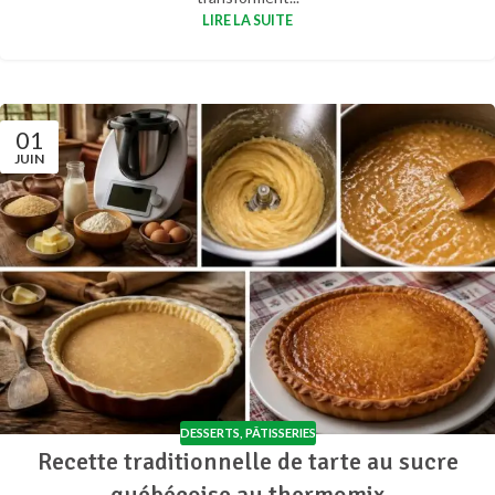
LIRE LA SUITE
01
JUIN
DESSERTS
,
PÂTISSERIES
Recette traditionnelle de tarte au sucre
québécoise au thermomix