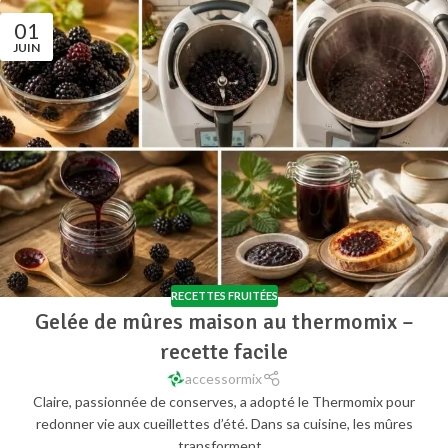
01
JUIN
RECETTES FRUITÉES
Gelée de mûres maison au thermomix –
recette facile
accessormix
Claire, passionnée de conserves, a adopté le Thermomix pour
redonner vie aux cueillettes d’été. Dans sa cuisine, les mûres
transforment...