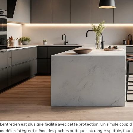
L’entretien est plus que facilité avec cette protection. Un simple coup d
modèles intègrent même des poches pratiques où ranger spatule, fouet o