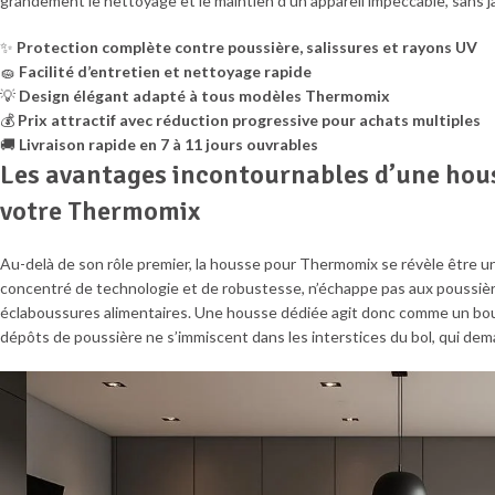
grandement le nettoyage et le maintien d’un appareil impeccable, sans jam
✨
Protection complète contre poussière, salissures et rayons UV
🧽
Facilité d’entretien et nettoyage rapide
💡
Design élégant adapté à tous modèles Thermomix
💰
Prix attractif avec réduction progressive pour achats multiples
🚚
Livraison rapide en 7 à 11 jours ouvrables
Les avantages incontournables d’une hous
votre Thermomix
Au-delà de son rôle premier, la housse pour Thermomix se révèle être un
concentré de technologie et de robustesse, n’échappe pas aux poussière
éclaboussures alimentaires. Une housse dédiée agit donc comme un boucli
dépôts de poussière ne s’immiscent dans les interstices du bol, qui de