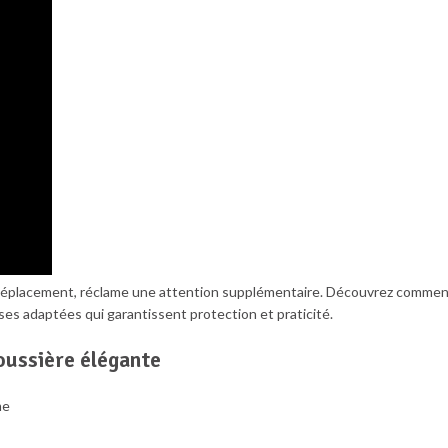
n déplacement, réclame une attention supplémentaire. Découvrez comme
es adaptées qui garantissent protection et praticité.
oussière élégante
me