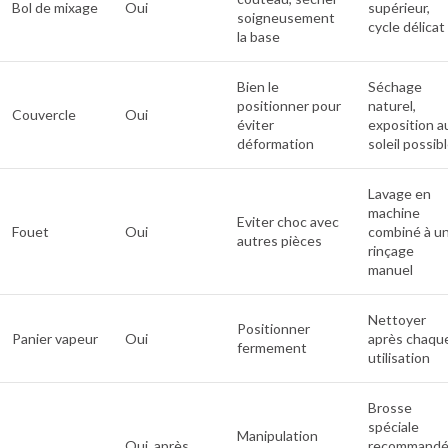
Bol de mixage
Oui
supérieur,
soigneusement
cycle délicat
la base
Bien le
Séchage
positionner pour
naturel,
Couvercle
Oui
éviter
exposition a
déformation
soleil possib
Lavage en
machine
Eviter choc avec
Fouet
Oui
combiné à u
autres pièces
rinçage
manuel
Nettoyer
Positionner
Panier vapeur
Oui
après chaqu
fermement
utilisation
Brosse
spéciale
Manipulation
Oui, après
recommand