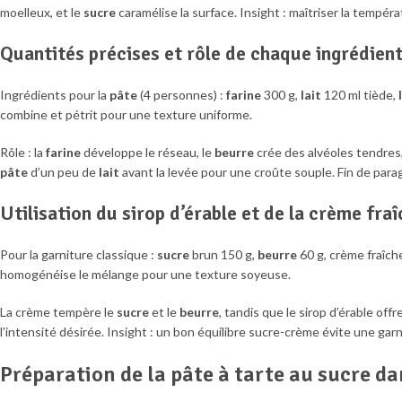
moelleux, et le
sucre
caramélise la surface. Insight : maîtriser la tempér
Quantités précises et rôle de chaque ingrédien
Ingrédients pour la
pâte
(4 personnes) :
farine
300 g,
lait
120 ml tiède,
combine et pétrit pour une texture uniforme.
Rôle : la
farine
développe le réseau, le
beurre
crée des alvéoles tendres,
pâte
d’un peu de
lait
avant la levée pour une croûte souple. Fin de para
Utilisation du sirop d’érable et de la crème fr
Pour la garniture classique :
sucre
brun 150 g,
beurre
60 g, crème fraîche
homogénéise le mélange pour une texture soyeuse.
La crème tempère le
sucre
et le
beurre
, tandis que le sirop d’érable off
l’intensité désirée. Insight : un bon équilibre sucre-crème évite une garn
Préparation de la pâte à tarte au sucre da