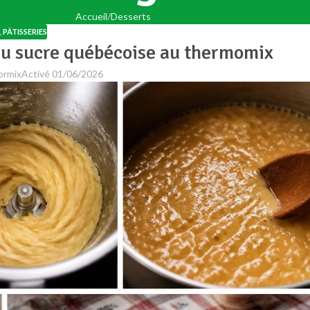
Accueil
Desserts
,
PÂTISSERIES
 au sucre québécoise au thermomix
ormix
Activé 01/06/2026