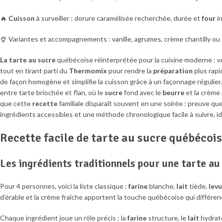
🔥
Cuisson
à surveiller : dorure caramélisée recherchée, durée et
four
i
🍨 Variantes et accompagnements : vanille, agrumes, crème chantilly ou 
La tarte au sucre
québécoise réinterprétée pour la cuisine moderne : v
tout en tirant parti du
Thermomix
pour rendre la
préparation
plus rapid
de façon homogène et simplifie la cuisson grâce à un façonnage régulier
entre tarte briochée et flan, où le
sucre
fond avec le
beurre
et la crème 
que cette
recette
familiale disparaît souvent en une soirée : preuve qu
ingrédients accessibles et une méthode chronologique facile à suivre, 
Recette facile de tarte au sucre québécoi
Les ingrédients traditionnels pour une tarte a
Pour 4 personnes, voici la liste classique :
farine
blanche,
lait
tiède,
lev
d’érable et la crème fraîche apportent la touche québécoise qui différen
Chaque ingrédient joue un rôle précis : la
farine
structure, le
lait
hydrate