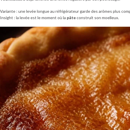
Variante : une levée longue au réfrigérateur garde des arômes plus compl
Insight : la levée est le moment où la
pâte
construit son moelleux.