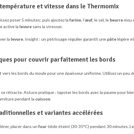
e température et vitesse dans le Thermomix
laissez poser 5 minutes; puis ajoutez la
farine
, l’
œuf
, le sel, le
beurre
mou 
e active la
levure
sans la stresser.
ver la
levure
. Insight : un pétrissage régulier garantit une
pâte
légère e
iques pour couvrir parfaitement les bords
t vers les bords du moule pour une épaisseur uniforme. Utilisez un peu d
 se rétracte. Astuce pratique : tapoter les bords avec la paume pour bie
rniture pendant la
cuisson
.
aditionnelles et variantes accélérées
érer, placer dans un
four
tiède éteint (30-35°C) pendant 30 minutes. Le