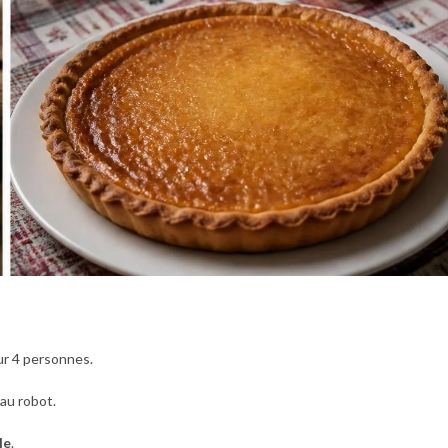
r 4 personnes.
 au robot.
le
.