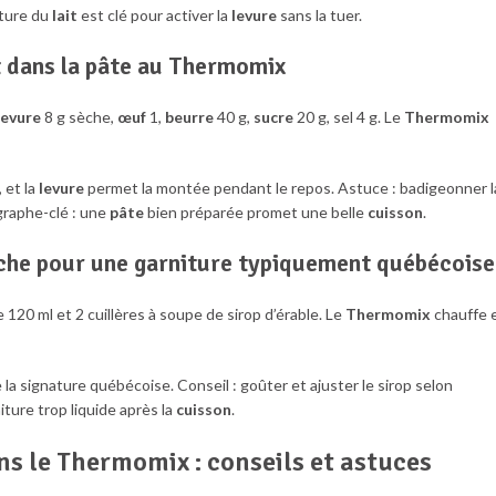
ature du
lait
est clé pour activer la
levure
sans la tuer.
t dans la pâte au Thermomix
levure
8 g sèche,
œuf
1,
beurre
40 g,
sucre
20 g, sel 4 g. Le
Thermomix
 et la
levure
permet la montée pendant le repos. Astuce : badigeonner l
graphe-clé : une
pâte
bien préparée promet une belle
cuisson
.
aîche pour une garniture typiquement québécoise
 120 ml et 2 cuillères à soupe de sirop d’érable. Le
Thermomix
chauffe 
re la signature québécoise. Conseil : goûter et ajuster le sirop selon
iture trop liquide après la
cuisson
.
ns le Thermomix : conseils et astuces