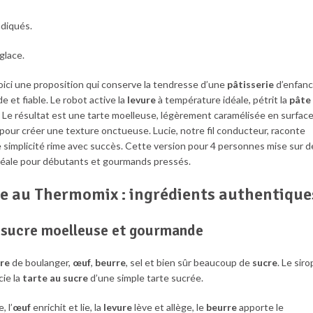
ndiqués.
glace.
oici une proposition qui conserve la tendresse d’une
pâtisserie
d’enfan
e et fiable. Le robot active la
levure
à température idéale, pétrit la
pâte
. Le résultat est une tarte moelleuse, légèrement caramélisée en surface
pour créer une texture onctueuse. Lucie, notre fil conducteur, raconte
e simplicité rime avec succès. Cette version pour 4 personnes mise sur d
idéale pour débutants et gourmands pressés.
se au Thermomix : ingrédients authentique
u sucre moelleuse et gourmande
ure
de boulanger,
œuf
,
beurre
, sel et bien sûr beaucoup de
sucre
. Le siro
cie la
tarte au sucre
d’une simple tarte sucrée.
, l’
œuf
enrichit et lie, la
levure
lève et allège, le
beurre
apporte le