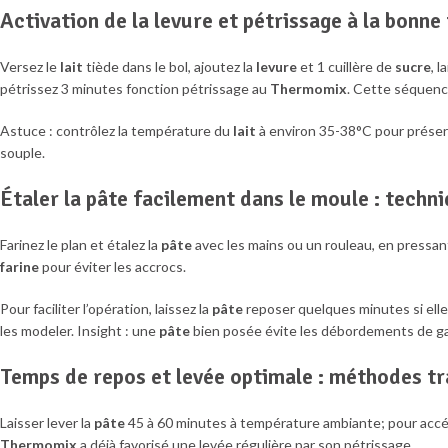
Activation de la levure et pétrissage à la bonn
Versez le
lait
tiède dans le bol, ajoutez la
levure
et 1 cuillère de
sucre
, 
pétrissez 3 minutes fonction pétrissage au
Thermomix
. Cette séquenc
Astuce : contrôlez la température du
lait
à environ 35-38°C pour préser
souple.
Étaler la pâte facilement dans le moule : techn
Farinez le plan et étalez la
pâte
avec les mains ou un rouleau, en pressan
farine
pour éviter les accrocs.
Pour faciliter l’opération, laissez la
pâte
reposer quelques minutes si elle
les modeler. Insight : une
pâte
bien posée évite les débordements de ga
Temps de repos et levée optimale : méthodes tr
Laisser lever la
pâte
45 à 60 minutes à température ambiante; pour accél
Thermomix
a déjà favorisé une levée régulière par son pétrissage.