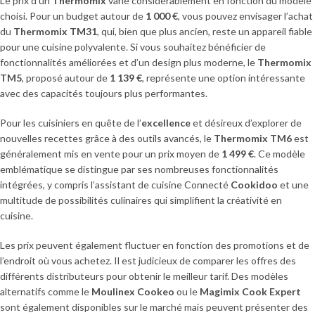
Le prix d’un
Thermomix
varie considérablement en fonction du modèle
choisi. Pour un budget autour de
1 000 €
, vous pouvez envisager l’achat
du
Thermomix TM31
, qui, bien que plus ancien, reste un appareil fiable
pour une cuisine polyvalente. Si vous souhaitez bénéficier de
fonctionnalités améliorées et d’un design plus moderne, le
Thermomix
TM5
, proposé autour de
1 139 €
, représente une option intéressante
avec des capacités toujours plus performantes.
Pour les cuisiniers en quête de l’
excellence
et désireux d’explorer de
nouvelles recettes grâce à des outils avancés, le
Thermomix TM6
est
généralement mis en vente pour un prix moyen de
1 499 €
. Ce modèle
emblématique se distingue par ses nombreuses fonctionnalités
intégrées, y compris l’assistant de cuisine Connecté
Cookidoo
et une
multitude de possibilités culinaires qui simplifient la créativité en
cuisine.
Les prix peuvent également fluctuer en fonction des promotions et de
l’endroit où vous achetez. Il est judicieux de comparer les offres des
différents distributeurs pour obtenir le meilleur tarif. Des modèles
alternatifs comme le
Moulinex Cookeo
ou le
Magimix Cook Expert
sont également disponibles sur le marché mais peuvent présenter des