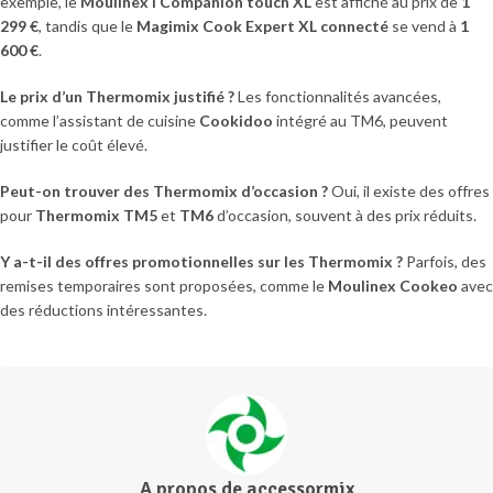
exemple, le
Moulinex I Companion touch XL
est affiché au prix de
1
299 €
, tandis que le
Magimix Cook Expert XL connecté
se vend à
1
600 €
.
Le prix d’un Thermomix justifié ?
Les fonctionnalités avancées,
comme l’assistant de cuisine
Cookidoo
intégré au TM6, peuvent
justifier le coût élevé.
Peut-on trouver des Thermomix d’occasion ?
Oui, il existe des offres
pour
Thermomix TM5
et
TM6
d’occasion, souvent à des prix réduits.
Y a-t-il des offres promotionnelles sur les Thermomix ?
Parfois, des
remises temporaires sont proposées, comme le
Moulinex Cookeo
avec
des réductions intéressantes.
A propos de accessormix