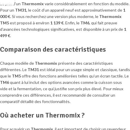
Le prix d’un
Thermomix
varie considérablement en fonction du modèle.
Pour un
TM31
, le coût d’un appareil neuf est approximativement de
1
000 €
. Si vous recherchez une version plus moderne, le
Thermomix
TM5
est proposé à environ
1 139 €
. Enfin, le
TM6
, qui fait preuve
d’avancées technologiques significatives, est disponible à un prix de
1
499 €
.
Comparaison des caractéristiques
Chaque modèle de
Thermomix
présente des caractéristiques
différentes. Le
TM31
est idéal pour un usage simple et classique, tandis
que le
TM5
offre des fonctions améliorées telles qu’un écran tactile. Le
TM6
quant à lui inclut des options avancées comme la cuisson sous
vide et la fermentation, ce qui justifie son prix plus élevé. Pour mieux
comprendre ces différences, il est recommandé de consulter un
comparatif détaillé des fonctionnalités.
Où acheter un Thermomix ?
Pour acquérir un
Thermomix
, il est important de choisir un revendeur