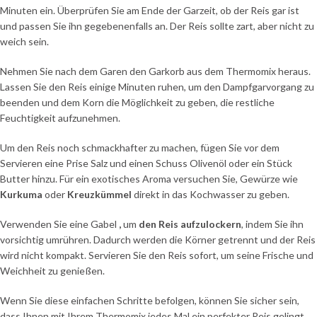
Minuten ein. Überprüfen Sie am Ende der Garzeit, ob der Reis gar ist
und passen Sie ihn gegebenenfalls an. Der Reis sollte zart, aber nicht zu
weich sein.
Nehmen Sie nach dem Garen den Garkorb aus dem Thermomix heraus.
Lassen Sie den Reis einige Minuten ruhen, um den Dampfgarvorgang zu
beenden und dem Korn die Möglichkeit zu geben, die restliche
Feuchtigkeit aufzunehmen.
Um den Reis noch schmackhafter zu machen, fügen Sie vor dem
Servieren eine Prise Salz und einen Schuss Olivenöl oder ein Stück
Butter hinzu. Für ein exotisches Aroma versuchen Sie, Gewürze wie
Kurkuma
oder
Kreuzkümmel
direkt in das Kochwasser zu geben.
Verwenden Sie eine Gabel
,
um
den Reis aufzulockern
, indem Sie ihn
vorsichtig umrühren. Dadurch werden die Körner getrennt und der Reis
wird nicht kompakt. Servieren Sie den Reis sofort, um seine Frische und
Weichheit zu genießen.
Wenn Sie diese einfachen Schritte befolgen, können Sie sicher sein,
dass Ihnen mit Ihrem Thermomix jedes Mal ein perfekter Reis gelingt.