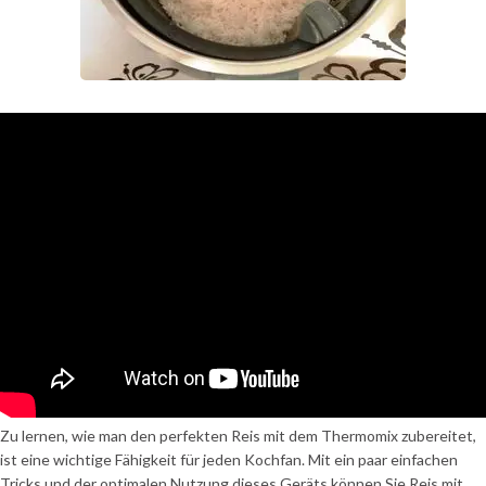
Zu lernen, wie man den perfekten Reis mit dem Thermomix zubereitet,
ist eine wichtige Fähigkeit für jeden Kochfan. Mit ein paar einfachen
Tricks und der optimalen Nutzung dieses Geräts können Sie Reis mit