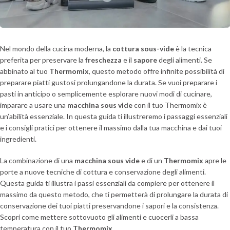
Nel mondo della cucina moderna, la
cottura sous-vide
è la tecnica
preferita per preservare la
freschezza
e il
sapore
degli alimenti. Se
abbinato al tuo
Thermomix
, questo metodo offre infinite possibilità di
preparare piatti gustosi prolungandone la durata. Se vuoi preparare i
pasti in anticipo o semplicemente esplorare nuovi modi di cucinare,
imparare a usare una
macchina sous vide
con il tuo Thermomix è
un’abilità essenziale. In questa guida ti illustreremo i passaggi essenziali
e i consigli pratici per ottenere il massimo dalla tua macchina e dai tuoi
ingredienti.
La combinazione di una
macchina sous vide
e di un
Thermomix
apre le
porte a nuove tecniche di cottura e conservazione degli alimenti.
Questa guida ti illustra i passi essenziali da compiere per ottenere il
massimo da questo metodo, che ti permetterà di prolungare la durata di
conservazione dei tuoi piatti preservandone i sapori e la consistenza.
Scopri come mettere sottovuoto gli alimenti e cuocerli a bassa
temperatura con il tuo
Thermomix
.