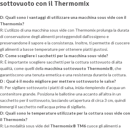
sottovuoto con il Thermomix
D: Quali sono i vantaggi di utilizzare una macchina sous vide con il
Thermomix?
R: L’utilizzo di una macchina sous vide con Thermomix prolunga la durata
di conservazione degli alimenti proteggendoli dall’ossigeno e
preservandone il sapore e la consistenza. Inoltre, ti permette di cuocere
gli alimenti a basse temperature per ottenere piatti gustosi.
D: Come scegliere i sacchetti per la macchina sous-vide?
R: È importante scegliere sacchetti per la cottura sottovuoto di alta
qualità, come quelli della
macchina sottovuoto Thermomix®
, che
garantiscono una tenuta ermetica e una resistenza durante la cottura.
D : Qual è il modo migliore per mettere sottovuoto le salse?
R: Per sigillare sottovuoto i piatti di salsa, inizia riempiendo d’acqua un
contenitore grande. Posiziona le ballotine una accanto all’altra in un
sacchetto per il sottovuoto, lasciando un’apertura di circa 3 cm, quindi
immergi il sacchetto nell’acqua prima di sigillarlo.
D: Quali sono le temperature utilizzate per la cottura sous vide con
il Thermomix?
R: La modalità sous vide del
Thermomix® TM6
cuoce gli alimenti a