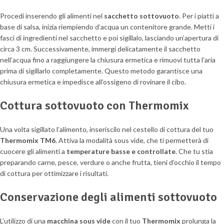
Procedi inserendo gli alimenti nel
sacchetto sottovuoto
. Per i piatti a
base di salsa, inizia riempiendo d’acqua un contenitore grande. Metti i
fasci di ingredienti nel sacchetto e poi sigillalo, lasciando un’apertura di
circa 3 cm. Successivamente, immergi delicatamente il sacchetto
nell’acqua fino a raggiungere la chiusura ermetica e rimuovi tutta l’aria
prima di sigillarlo completamente. Questo metodo garantisce una
chiusura ermetica e impedisce all’ossigeno di rovinare il cibo.
Cottura sottovuoto con Thermomix
Una volta sigillato l’alimento, inseriscilo nel cestello di cottura del tuo
Thermomix TM6
. Attiva la modalità sous vide, che ti permetterà di
cuocere gli alimenti a
temperature basse e controllate
. Che tu stia
preparando carne, pesce, verdure o anche frutta, tieni d’occhio il tempo
di cottura per ottimizzare i risultati.
Conservazione degli alimenti sottovuoto
L’utilizzo di una
macchina sous vide
con il tuo
Thermomix
prolunga la