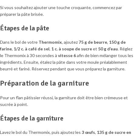
Si vous souhaitez ajouter une touche croquante, commencez par
préparer la pâte brisée.
Étapes de la pâte
Dans le bol de votre
Thermomix
, ajoutez
75 g de beurre
,
150 g de
farine
,
1/2 c. à café de sel
,
1 c. à soupe de sucre
et
50 g d’eau
. Réglez
le Thermomix à 30 secondes à
vitesse 6
afin de bien mélanger tous les
ingrédients. Ensuite, étalez la pâte dans votre moule préalablement
beurré et fariné. Réservez pendant que vous préparez la garniture.
Préparation de la garniture
Pour un flan pâtissier réussi, la garniture doit être bien crémeuse et
sucrée à point.
Étapes de la garniture
Lavez le bol du Thermomix, puis ajoutez les
3 œufs
,
135 g de sucre en