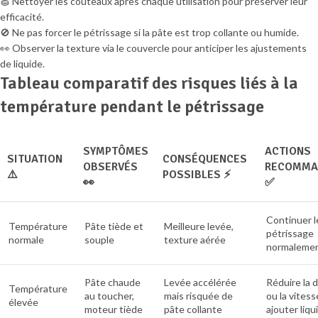
🧽 Nettoyer les couteaux après chaque utilisation pour préserver leur
efficacité.
🚫 Ne pas forcer le pétrissage si la pâte est trop collante ou humide.
👀 Observer la texture via le couvercle pour anticiper les ajustements
de liquide.
Tableau comparatif des risques liés à la
température pendant le pétrissage
SYMPTÔMES
ACTIONS
SITUATION
CONSÉQUENCES
OBSERVÉS
RECOMMA
⚠️
POSSIBLES ⚡
👀
✅
Continuer l
Température
Pâte tiède et
Meilleure levée,
pétrissage
normale
souple
texture aérée
normaleme
Pâte chaude
Levée accélérée
Réduire la 
Température
au toucher,
mais risquée de
ou la vitess
élevée
moteur tiède
pâte collante
ajouter liqu