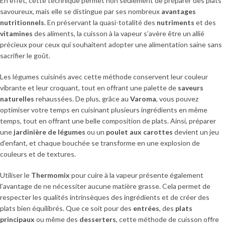
En effet, cette technique permet non seulement de préparer des plats
savoureux, mais elle se distingue par ses nombreux
avantages
nutritionnels
. En préservant la quasi-totalité des
nutriments
et des
vitamines
des aliments, la cuisson à la vapeur s’avère être un allié
précieux pour ceux qui souhaitent adopter une alimentation saine sans
sacrifier le goût.
Les légumes cuisinés avec cette méthode conservent leur couleur
vibrante et leur croquant, tout en offrant une palette de
saveurs
naturelles
rehaussées. De plus, grâce au
Varoma
, vous pouvez
optimiser votre temps en cuisinant plusieurs ingrédients en même
temps, tout en offrant une belle composition de plats. Ainsi, préparer
une
jardinière de légumes
ou un
poulet aux carottes
devient un jeu
d’enfant, et chaque bouchée se transforme en une explosion de
couleurs et de textures.
Utiliser le
Thermomix
pour cuire à la vapeur présente également
l’avantage de ne nécessiter aucune matière grasse. Cela permet de
respecter les qualités intrinsèques des ingrédients et de créer des
plats bien équilibrés. Que ce soit pour des
entrées
, des
plats
principaux
ou même des
desserters
, cette méthode de cuisson offre