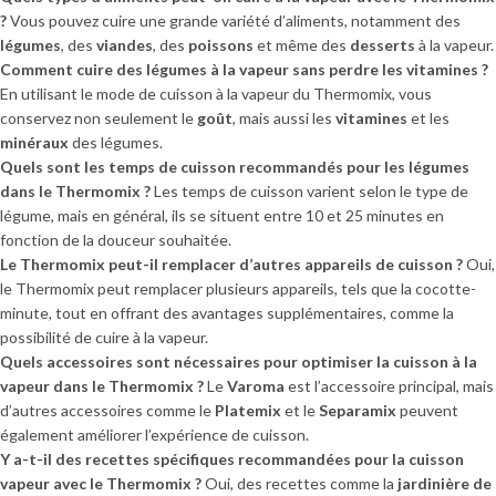
?
Vous pouvez cuire une grande variété d’aliments, notamment des
légumes
, des
viandes
, des
poissons
et même des
desserts
à la vapeur.
Comment cuire des légumes à la vapeur sans perdre les vitamines ?
En utilisant le mode de cuisson à la vapeur du Thermomix, vous
conservez non seulement le
goût
, mais aussi les
vitamines
et les
minéraux
des légumes.
Quels sont les temps de cuisson recommandés pour les légumes
dans le Thermomix ?
Les temps de cuisson varient selon le type de
légume, mais en général, ils se situent entre 10 et 25 minutes en
fonction de la douceur souhaitée.
Le Thermomix peut-il remplacer d’autres appareils de cuisson ?
Oui,
le Thermomix peut remplacer plusieurs appareils, tels que la cocotte-
minute, tout en offrant des avantages supplémentaires, comme la
possibilité de cuire à la vapeur.
Quels accessoires sont nécessaires pour optimiser la cuisson à la
vapeur dans le Thermomix ?
Le
Varoma
est l’accessoire principal, mais
d’autres accessoires comme le
Platemix
et le
Separamix
peuvent
également améliorer l’expérience de cuisson.
Y a-t-il des recettes spécifiques recommandées pour la cuisson
vapeur avec le Thermomix ?
Oui, des recettes comme la
jardinière de