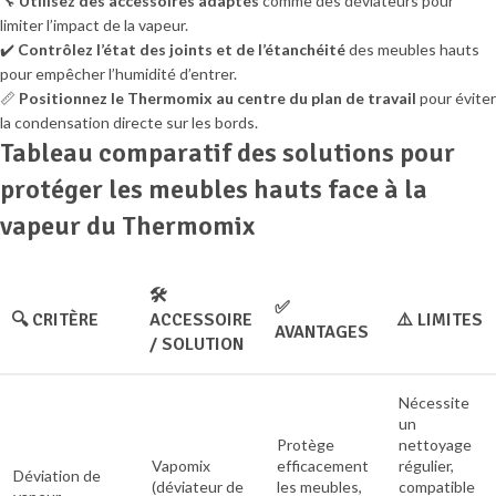
🔧
Utilisez des accessoires adaptés
comme des déviateurs pour
limiter l’impact de la vapeur.
✔️
Contrôlez l’état des joints et de l’étanchéité
des meubles hauts
pour empêcher l’humidité d’entrer.
📏
Positionnez le Thermomix au centre du plan de travail
pour éviter
la condensation directe sur les bords.
Tableau comparatif des solutions pour
protéger les meubles hauts face à la
vapeur du Thermomix
🛠️
✅
🔍 CRITÈRE
ACCESSOIRE
⚠️ LIMITES
AVANTAGES
/ SOLUTION
Nécessite
un
Protège
nettoyage
Vapomix
efficacement
régulier,
Déviation de
(déviateur de
les meubles,
compatible