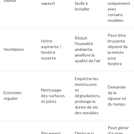
vapeur
vapeur)
facile à
uniquement
installer
avec
certains
modèles
Peut être
Réduit
Hotte
bruyante,
l’humidité
aspirante /
dépend de
Ventilation
ambiante,
fenêtre
la météo
améliore la
ouverte
pour
qualité de l’air
fenêtre
Empêche les
moisissures
Demande
Nettoyage
et
Entretien
de la
des surfaces
dégradations,
régulier
rigueur et
et joints
prolonge la
du temps
durée de vie
des meubles
Peut gêner
Placement
Diminue la
d’autres