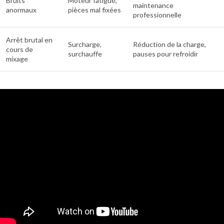
Bruits
Moteur fatigué,
maintenance
anormaux
pièces mal fixées
professionnelle
Arrêt brutal en
Surcharge,
Réduction de la charge,
cours de
surchauffe
pauses pour refroidir
mixage