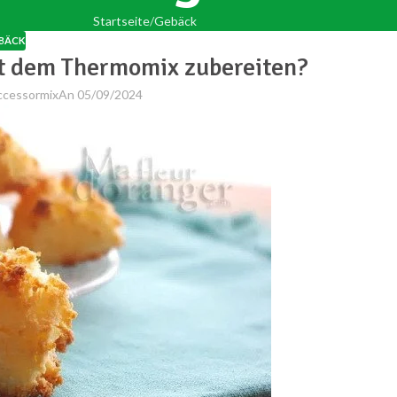
Startseite
Gebäck
BÄCK
it dem Thermomix zubereiten?
ccessormix
An 05/09/2024