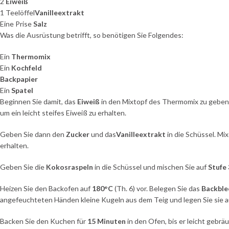
2
Eiweiß
1 Teelöffel
Vanilleextrakt
Eine Prise
Salz
Was die Ausrüstung betrifft, so benötigen Sie Folgendes:
Ein
Thermomix
Ein
Kochfeld
Backpapier
Ein
Spatel
Beginnen Sie damit, das
Eiweiß
in den Mixtopf des Thermomix zu geben. 
um ein leicht steifes Eiweiß zu erhalten.
Geben Sie dann den
Zucker
und das
Vanilleextrakt
in die Schüssel. Mi
erhalten.
Geben Sie die
Kokosraspeln
in die Schüssel und mischen Sie auf
Stufe 
Heizen Sie den Backofen auf
180°C
(Th. 6) vor. Belegen Sie das
Backble
angefeuchteten Händen kleine Kugeln aus dem Teig und legen Sie sie auf
Backen Sie den Kuchen für
15 Minuten
in den Ofen, bis er leicht gebräu