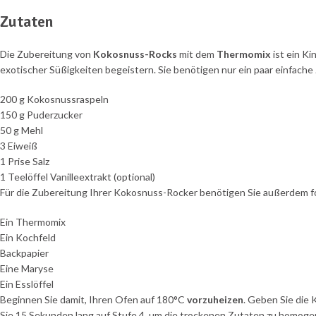
Zutaten
Die Zubereitung von
Kokosnuss-Rocks
mit dem
Thermomix
ist ein Ki
exotischer Süßigkeiten begeistern. Sie benötigen nur ein paar einfache
200 g Kokosnussraspeln
150 g Puderzucker
50 g Mehl
3 Eiweiß
1 Prise Salz
1 Teelöffel Vanilleextrakt (optional)
Für die Zubereitung Ihrer Kokosnuss-Rocker benötigen Sie außerdem 
Ein Thermomix
Ein Kochfeld
Backpapier
Eine Maryse
Ein Esslöffel
Beginnen Sie damit, Ihren Ofen auf 180°C
vorzuheizen
. Geben Sie die
Sie 15 Sekunden lang auf Stufe 4, um die trockenen Zutaten zu homogen