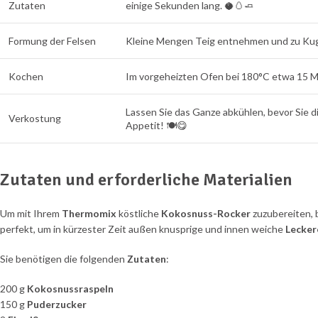
Zutaten
einige Sekunden lang. 🥥🥚🧈
Formung der Felsen
Kleine Mengen Teig entnehmen und zu Kugel
Kochen
Im vorgeheizten Ofen bei 180°C etwa 15 Min
Lassen Sie das Ganze abkühlen, bevor Sie
Verkostung
Appetit! 🍽️😋
Zutaten und erforderliche Materialien
Um mit Ihrem
Thermomix
köstliche
Kokosnuss-Rocker
zuzubereiten, 
perfekt, um in kürzester Zeit außen knusprige und innen weiche
Lecker
Sie benötigen die folgenden
Zutaten
:
200 g
Kokosnussraspeln
150 g
Puderzucker