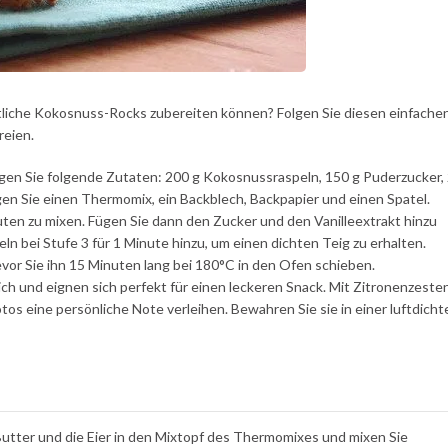
stliche Kokosnuss-Rocks zubereiten können? Folgen Sie diesen einfache
reien.
en Sie folgende Zutaten: 200 g Kokosnussraspeln, 150 g Puderzucker,
igen Sie einen Thermomix, ein Backblech, Backpapier und einen Spatel.
inuten zu mixen. Fügen Sie dann den Zucker und den Vanilleextrakt hinzu
ln bei Stufe 3 für 1 Minute hinzu, um einen dichten Teig zu erhalten.
evor Sie ihn 15 Minuten lang bei 180°C in den Ofen schieben.
 und eignen sich perfekt für einen leckeren Snack. Mit Zitronenzesten
s eine persönliche Note verleihen. Bewahren Sie sie in einer luftdicht
Butter und die Eier in den Mixtopf des Thermomixes und mixen Sie