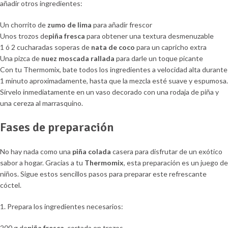
añadir otros ingredientes:
Un chorrito de
zumo de lima
para añadir frescor
Unos trozos de
piña fresca
para obtener una textura desmenuzable
1 ó 2 cucharadas soperas de
nata de coco
para un capricho extra
Una pizca de
nuez moscada rallada
para darle un toque picante
Con tu Thermomix, bate todos los ingredientes a velocidad alta durante
1 minuto aproximadamente, hasta que la mezcla esté suave y espumosa.
Sírvelo inmediatamente en un vaso decorado con una rodaja de piña y
una cereza al marrasquino.
Fases de preparación
No hay nada como una
piña colada
casera para disfrutar de un exótico
sabor a hogar. Gracias a tu
Thermomix
, esta preparación es un juego de
niños. Sigue estos sencillos pasos para preparar este refrescante
cóctel.
1. Prepara los ingredientes necesarios:
200 g de
piña fresca
, cortada en trozos