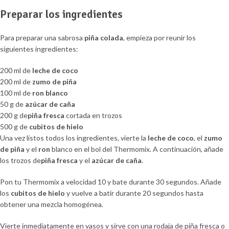
Preparar los ingredientes
Para preparar una sabrosa
piña colada
, empieza por reunir los
siguientes ingredientes:
200 ml de
leche de coco
200 ml de
zumo de piña
100 ml de
ron blanco
50 g de
azúcar de caña
200 g de
piña fresca
cortada en trozos
500 g de
cubitos de hielo
Una vez listos todos los ingredientes, vierte la
leche de coco
, el
zumo
de piña
y el
ron
blanco en el bol del Thermomix. A continuación, añade
los trozos de
piña fresca
y el
azúcar de caña
.
Pon tu Thermomix a velocidad 10 y bate durante 30 segundos. Añade
los
cubitos de hielo
y vuelve a batir durante 20 segundos hasta
obtener una mezcla homogénea.
Vierte inmediatamente en vasos y sirve con una rodaja de piña fresca o