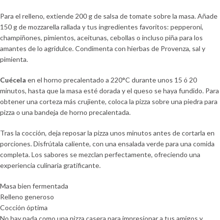
Para el relleno, extiende 200 g de salsa de tomate sobre la masa. Añade
150 g de mozzarella rallada y tus ingredientes favoritos: pepperoni,
champiñones, pimientos, aceitunas, cebollas o incluso piña para los
amantes de lo agridulce. Condimenta con hierbas de Provenza, sal y
pimienta.
Cuécela
en el horno precalentado a 220°C durante unos 15 ó 20
minutos, hasta que la masa esté dorada y el queso se haya fundido. Para
obtener una corteza más crujiente, coloca la pizza sobre una piedra para
pizza o una bandeja de horno precalentada.
Tras la cocción, deja reposar la pizza unos minutos antes de cortarla en
porciones. Disfrútala caliente, con una ensalada verde para una comida
completa. Los sabores se mezclan perfectamente, ofreciendo una
experiencia culinaria gratificante.
Masa bien fermentada
Relleno generoso
Cocción óptima
No hay nada como una pizza casera para impresionar a tus amigos y