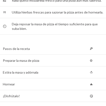
🧀
Ralla queso mozzarella fresco para una pizza aún más sabrosa.
🍴
Utiliza hierbas frescas para sazonar la pizza antes de hornearla.
Deja reposar la masa de pizza el tiempo suficiente para que
⏲️
suba bien.
Pasos de la receta
🍕
Preparar la masa de pizza
⚙️
Estira la masa y adórnala
🍅
Hornear
🔥
¡Disfrútalo!
😋