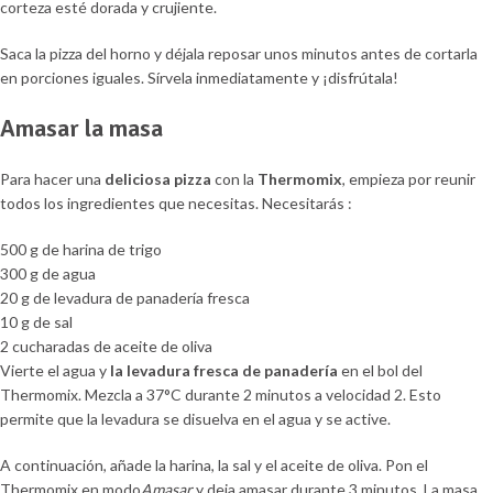
corteza esté dorada y crujiente.
Saca la pizza del horno y déjala reposar unos minutos antes de cortarla
en porciones iguales. Sírvela inmediatamente y ¡disfrútala!
Amasar la masa
Para hacer una
deliciosa pizza
con la
Thermomix
, empieza por reunir
todos los ingredientes que necesitas. Necesitarás :
500 g de harina de trigo
300 g de agua
20 g de levadura de panadería fresca
10 g de sal
2 cucharadas de aceite de oliva
Vierte el agua y
la levadura fresca de panadería
en el bol del
Thermomix. Mezcla a 37°C durante 2 minutos a velocidad 2. Esto
permite que la levadura se disuelva en el agua y se active.
A continuación, añade la harina, la sal y el aceite de oliva. Pon el
Thermomix en modo
Amasar
y deja amasar durante 3 minutos. La masa