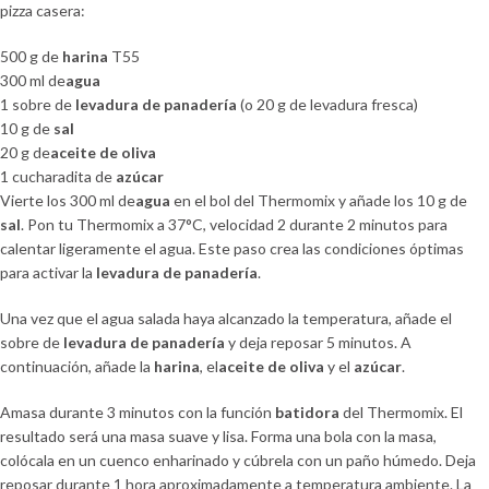
pizza casera:
500 g de
harina
T55
300 ml de
agua
1 sobre de
levadura de panadería
(o 20 g de levadura fresca)
10 g de
sal
20 g de
aceite de oliva
1 cucharadita de
azúcar
Vierte los 300 ml de
agua
en el bol del Thermomix y añade los 10 g de
sal
. Pon tu Thermomix a 37°C, velocidad 2 durante 2 minutos para
calentar ligeramente el agua. Este paso crea las condiciones óptimas
para activar la
levadura de panadería
.
Una vez que el agua salada haya alcanzado la temperatura, añade el
sobre de
levadura de panadería
y deja reposar 5 minutos. A
continuación, añade la
harina
, el
aceite de oliva
y el
azúcar
.
Amasa durante 3 minutos con la función
batidora
del Thermomix. El
resultado será una masa suave y lisa. Forma una bola con la masa,
colócala en un cuenco enharinado y cúbrela con un paño húmedo. Deja
reposar durante 1 hora aproximadamente a temperatura ambiente. La