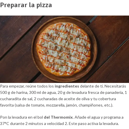
Preparar la pizza
Para empezar, reúne todos los
ingredientes
delante de ti. Necesitarás
500 g de harina, 300 ml de agua, 20 g de levadura fresca de panadería, 1
cucharadita de sal, 2 cucharadas de aceite de oliva y tu cobertura
favorita (salsa de tomate, mozzarella, jamón, champiñones, etc.).
Pon la levadura en el bol
del Thermomix
. Añade el agua y programa a
37°C durante 2 minutos a velocidad 2. Este paso activa la levadura.