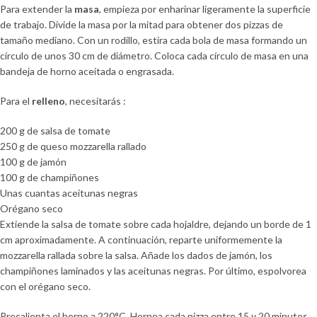
Para extender la
masa
, empieza por enharinar ligeramente la superficie
de trabajo. Divide la masa por la mitad para obtener dos pizzas de
tamaño mediano. Con un rodillo, estira cada bola de masa formando un
círculo de unos 30 cm de diámetro. Coloca cada círculo de masa en una
bandeja de horno aceitada o engrasada.
Para el
relleno
, necesitarás :
200 g de salsa de tomate
250 g de queso mozzarella rallado
100 g de jamón
100 g de champiñones
Unas cuantas aceitunas negras
Orégano seco
Extiende la salsa de tomate sobre cada hojaldre, dejando un borde de 1
cm aproximadamente. A continuación, reparte uniformemente la
mozzarella rallada sobre la salsa. Añade los dados de jamón, los
champiñones laminados y las aceitunas negras. Por último, espolvorea
con el orégano seco.
Precalienta el horno a 220°C. Hornea cada pizza entre 15 y 20 minutos,