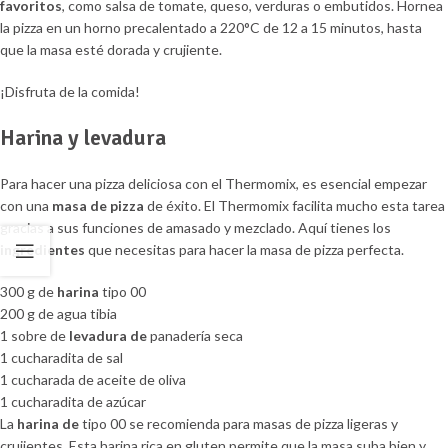
favoritos
, como salsa de tomate, queso, verduras o embutidos. Hornea
la pizza en un horno precalentado a 220°C de 12 a 15 minutos, hasta
que la masa esté dorada y crujiente.
¡Disfruta de la comida!
Harina y levadura
Para hacer una pizza deliciosa con el Thermomix, es esencial empezar
con una
masa de pizza
de éxito. El Thermomix facilita mucho esta tarea
gracias a sus funciones de amasado y mezclado. Aquí tienes los
ingredientes
que necesitas para hacer la masa de pizza perfecta.
300 g de
harina
tipo 00
200 g de agua tibia
1 sobre de
levadura de
panadería seca
1 cucharadita de sal
1 cucharada de aceite de oliva
1 cucharadita de azúcar
La
harina de
tipo 00 se recomienda para masas de pizza ligeras y
crujientes. Esta harina rica en gluten permite que la masa suba bien y