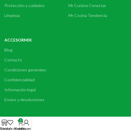
Protección y cuidados
Mr Cuisine Conectar
Limpieza
Mr Cocina Tendencia
ACCESORMIX
Blog
Contacto
Condiciones generales
Confidencialidad
Información legal
Envíos y devoluciones
0
Tienda
Lista de deseos
Carrito
Mi cuenta